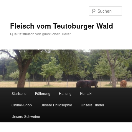
Zum
primären
Such
Inhalt
springen
Fleisch vom Teutoburger Wald
Qualitätsfleisch von glücklichen Tieren
Hauptmenü
Startseite
Fütterung
Haltung
Kontakt
Online-Shop
Unsere Philosophie
Unsere Rinder
Unsere Schweine