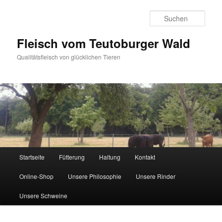
Zum
primären
Such
Inhalt
springen
Fleisch vom Teutoburger Wald
Qualitätsfleisch von glücklichen Tieren
Hauptmenü
Startseite
Fütterung
Haltung
Kontakt
Online-Shop
Unsere Philosophie
Unsere Rinder
Unsere Schweine