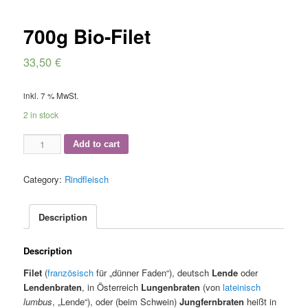
700g Bio-Filet
33,50
€
inkl. 7 % MwSt.
2 in stock
700g
Add to cart
Bio-
Filet
Category:
Rindfleisch
quantity
Description
Description
Filet
(
französisch
für „dünner Faden“), deutsch
Lende
oder
Lendenbraten
, in Österreich
Lungenbraten
(von
lateinisch
lumbus
, „Lende“), oder (beim Schwein)
Jungfernbraten
heißt in