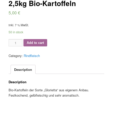
2,5kg Bio-Kartoffeln
5,00
€
inkl. 7 % MwSt.
50 in stock
2,5kg
Add to cart
Bio-
Kartoffeln
Category:
Rindfleisch
quantity
Description
Description
Bio-Kartoffeln der Sorte „Glorietta“ aus eigenem Anbau.
Festkochend, gelbfleischig und sehr aromatisch.