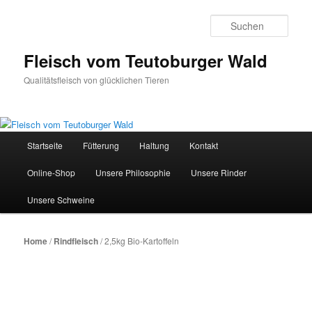
Zum
primären
Such
Inhalt
springen
Fleisch vom Teutoburger Wald
Qualitätsfleisch von glücklichen Tieren
Hauptmenü
Startseite
Fütterung
Haltung
Kontakt
Online-Shop
Unsere Philosophie
Unsere Rinder
Unsere Schweine
Home
/
Rindfleisch
/ 2,5kg Bio-Kartoffeln