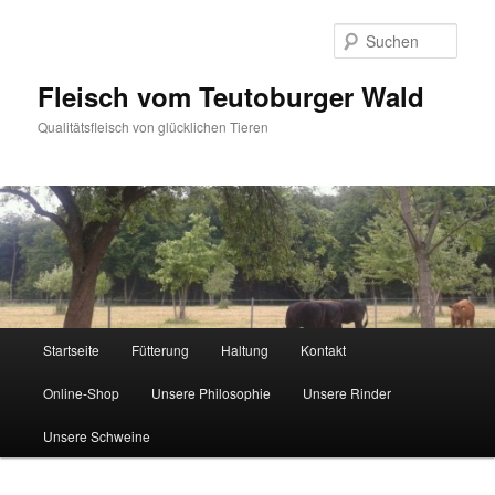
Zum
primären
Such
Inhalt
springen
Fleisch vom Teutoburger Wald
Qualitätsfleisch von glücklichen Tieren
Hauptmenü
Startseite
Fütterung
Haltung
Kontakt
Online-Shop
Unsere Philosophie
Unsere Rinder
Unsere Schweine