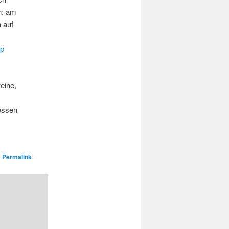
n: am
 auf
p
eine,
ressen
n
Permalink
.