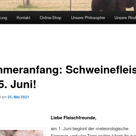
tung
Kontakt
Online-Shop
Unsere Philosophie
Unsere Rind
meranfang: Schweineflei
5. Juni!
ht am
25. Mai 2021
Liebe Fleischfreunde,
am 1. Juni beginnt der meteorologische
Sommer, und vier Tage später könnt ihr au