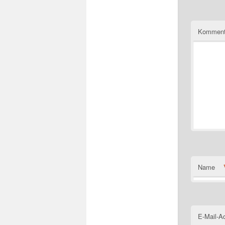
Komment
Name
E-Mail-A