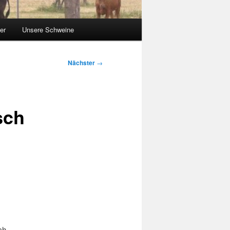
er
Unsere Schweine
Nächster
→
sch
ch